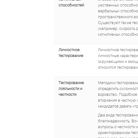
способностей
умственных способнос
вербальных способнос
пространственного во
Существуют также те
(например, скорость 
когнитивных способно
Личностное
Личностное тестирова
тестирование
личностные характери
окружающими и эмоци
относится тестирован
Тестирование
Методики тестировани
лояльности и
определить склонност
честности
воровство. Подобное 
вторжения в частную ж
кандидатов давать «п
Два вида тестировани
благонадежность. Во-
вопросы о честности 
ориентированном тест