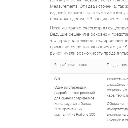
(SHRM) и Mental Measurements Yearbook 
Measurements. Эти два источника, так
изданий, является платными и не выпус
осложняет доступ HR специалистов к д
Ниже мы кратко рассмотрим существую
Ведущие решения в основном представ
что (предварительное) тестирование п
применяется достаточно широко уже бо
рынок имели возможность продвинуться
Разработчик тестов
Предлагаем
SHL
Личностный 
способности
Один из старейших
социальную 
разработчиков решений
характерист
для оценки сотрудников;
используется в более
Общие лично
50% крупнейших
измеряет ув
компаний из Fortune 500
влияние на 
команде и с