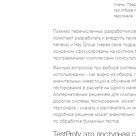
планы. Пред
при отборе 
персонала.
Помимо перечисленных разработчиков,
помогают разработать и внедрить таки
Kenexa) и Hay Group (через свое подраз
основном сфокусированы на крупном б
программными комплексами (консульти
Важным вопросом при выборе системы 
использовании - как видно из обзора,
значительных инвестиций в обучение H
тестирования в расчете на одного нан
Альтернативным решением для компан
дорогие системы тестирования, может 
персонала - скачать и распечатать их 
подобное решение может значительно 
по обработке бумажных тестов.
TestProfy это доступная