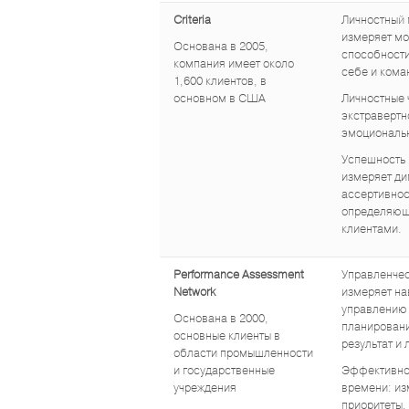
Criteria
Личностный 
измеряет мо
Основана в 2005,
способности
компания имеет около
себе и кома
1,600 клиентов, в
основном в США
Личностные 
экстравертно
эмоциональн
Успешность 
измеряет ди
ассертивнос
определяющи
клиентами.
Performance Assessment
Управленчес
Network
измеряет на
управлению
Основана в 2000,
планировани
основные клиенты в
результат и 
области промышленности
и государственные
Эффективно
учреждения
времени: из
приоритеты,